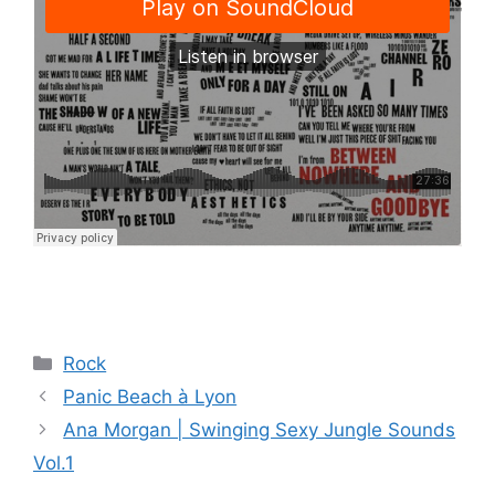
Catégories
Rock
Panic Beach à Lyon
Ana Morgan | Swinging Sexy Jungle Sounds
Vol.1