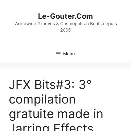
Aller
au
Le-Gouter.Com
contenu
Worldwide Grooves & Cosmopolitan Beats depuis
2005
Menu
JFX Bits#3: 3°
compilation
gratuite made in
Jarring Effects