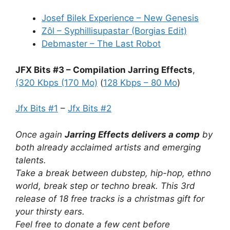
Josef Bilek Experience – New Genesis
Zôl – Syphillisupastar (Borgias Edit)
Debmaster – The Last Robot
JFX Bits #3 – Compilation Jarring Effects
,
(320 Kbps (170 Mo)
(
128 Kbps – 80 Mo
)
Jfx Bits #1
–
Jfx Bits #2
Once again
Jarring Effects delivers a comp
by
both already acclaimed artists and emerging
talents.
Take a break between dubstep, hip-hop, ethno
world, break step or techno break. This 3rd
release of 18 free tracks is a christmas gift for
your thirsty ears.
Feel free to donate a few cent before