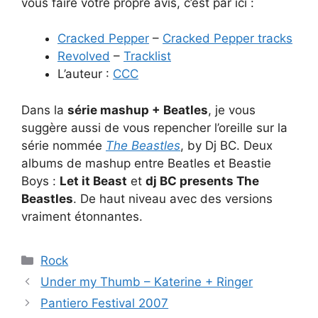
vous faire votre propre avis, c’est par ici :
Cracked Pepper
–
Cracked Pepper tracks
Revolved
–
Tracklist
L’auteur :
CCC
Dans la
série mashup + Beatles
, je vous
suggère aussi de vous repencher l’oreille sur la
série nommée
The Beastles
, by Dj BC. Deux
albums de mashup entre Beatles et Beastie
Boys :
Let it Beast
et
dj BC presents The
Beastles
. De haut niveau avec des versions
vraiment étonnantes.
Catégories
Rock
Under my Thumb – Katerine + Ringer
Pantiero Festival 2007